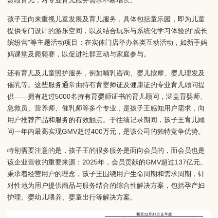
龄段育儿，对专业育儿服务需求不断增长。
孩子王向来重视儿童发展及育儿服务，具体包括童乐园，即为儿童
提供专门设计的游乐空间，以及结合玩乐与系统化学习体验的“成长
缤纷营”等主题活动项目；在实体门店举办各类互动活动，如新手妈
妈课堂及爬爬赛，以促进社群互动与家庭参与。
还有育儿及儿童照护服务，例如哺乳咨询、婴儿按摩、婴儿理发及
催乳等。这些服务通常由持有育婴师证及健康证的专业育儿顾问提
供——拥有超过5000名持有育婴师证书的育儿顾问，涵盖育婴师、
急救员、营养师、催乳师等多个专业，是孩子王感知用户需求，向
用户推荐产品和服务的有效触点。于往绩记录期间，孩子王育儿顾
问一年内最高实现GMV超过400万元，是该公司的独特竞争优势。
特别需要注意的是，孩子王的很多服务是面向会员的，而会员也是
该企业营收的重要来源：2025年，会员贡献的GMV超过137亿元。
秉承着经营用户的理念，孩子王围绕用户生命周期和需求周期，针
对性地为用户提供商品与服务结合的综合性解决方案，包括孕产妇
护理、婴幼儿喂养、婴童出行等解决方案。